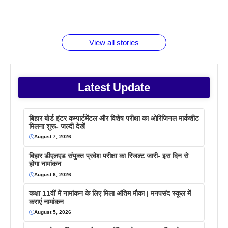
बारे नहीं
देने जा रहे हैं
ब्लैक कॉफी
होने वाले
रूपया के
जानते होगें ये
तो ये जरूर
पिने के फायदे
दमदार फोन
बराबर क्या है
फैक्टस
जाने
वजह देखें
View all stories
Latest Update
बिहार बोर्ड इंटर कम्पार्टमेंटल और विशेष परीक्षा का ओरिजिनल मार्कशीट
मिलना शुरू- जल्दी देखें
August 7, 2026
बिहार डीएलएड संयुक्त प्रवेश परीक्षा का रिजल्ट जारी- इस दिन से
होगा नामांकन
August 6, 2026
कक्षा 11वीं में नामांकन के लिए मिला अंतिम मौका | मनपसंद स्कूल में
कराएं नामांकन
August 5, 2026