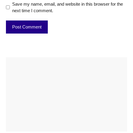
Save my name, email, and website in this browser for the
next time I comment.
ताजमहल के
बोर्ड परीक्षा
सुबह सुबह
2026 में लंच
1 डॉलर 91