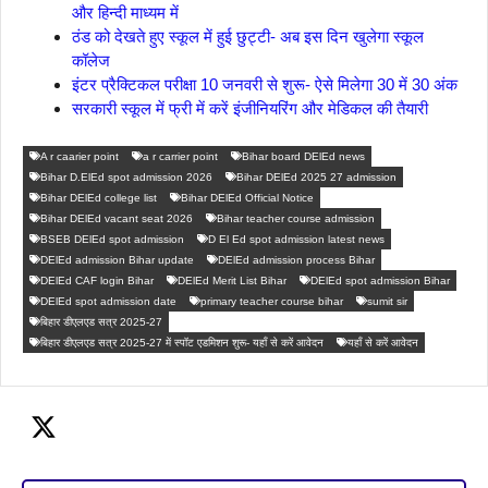
और हिन्दी माध्यम में
ठंड को देखते हुए स्कूल में हुई छुट्टी- अब इस दिन खुलेगा स्कूल
कॉलेज
इंटर प्रैक्टिकल परीक्षा 10 जनवरी से शुरू- ऐसे मिलेगा 30 में 30 अंक
सरकारी स्कूल में फ्री में करें इंजीनियरिंग और मेडिकल की तैयारी
A r caarier point
a r carrier point
Bihar board DElEd news
Bihar D.ElEd spot admission 2026
Bihar DElEd 2025 27 admission
Bihar DElEd college list
Bihar DElEd Official Notice
Bihar DElEd vacant seat 2026
Bihar teacher course admission
BSEB DElEd spot admission
D El Ed spot admission latest news
DElEd admission Bihar update
DElEd admission process Bihar
DElEd CAF login Bihar
DElEd Merit List Bihar
DElEd spot admission Bihar
DElEd spot admission date
primary teacher course bihar
sumit sir
बिहार डीएलएड सत्र 2025-27
बिहार डीएलएड सत्र 2025-27 में स्पॉट एडमिशन शुरू- यहाँ से करें आवेदन
यहाँ से करें आवेदन