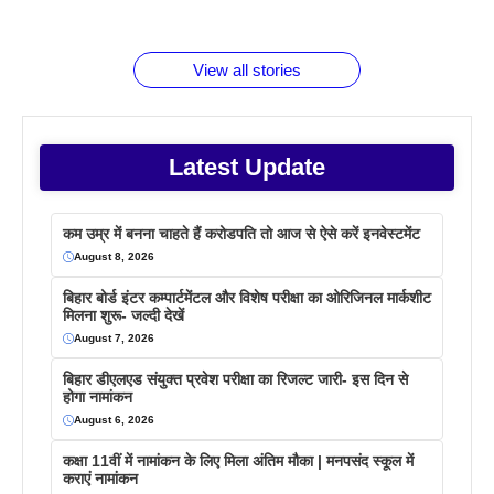
जानते होगें ये
तो ये जरूर
पिने के फायदे
दमदार फोन
बराबर क्या है
फैक्टस
जाने
वजह देखें
View all stories
Latest Update
कम उम्र में बनना चाहते हैं करोडपति तो आज से ऐसे करें इनवेस्टमेंट
August 8, 2026
बिहार बोर्ड इंटर कम्पार्टमेंटल और विशेष परीक्षा का ओरिजिनल मार्कशीट
मिलना शुरू- जल्दी देखें
August 7, 2026
बिहार डीएलएड संयुक्त प्रवेश परीक्षा का रिजल्ट जारी- इस दिन से
होगा नामांकन
August 6, 2026
कक्षा 11वीं में नामांकन के लिए मिला अंतिम मौका | मनपसंद स्कूल में
कराएं नामांकन