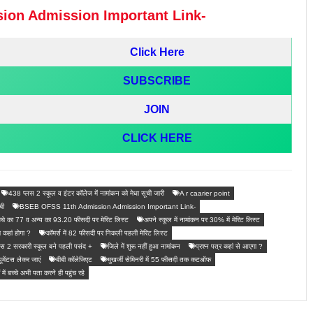
on Admission Important Link-
Click Here
SUBSCRIBE
JOIN
CLICK HERE
438 प्लस 2 स्कूल व इंटर कॉलेज में नामांकन को मेधा सूची जारी
A r caarier point
ची
BSEB OFSS 11th Admission Admission Important Link-
च्चे का 77 व अन्य का 93.20 फीसदी पर मेरिट लिस्ट
अपने स्कूल में नामांकन पर 30% में मेरिट लिस्ट
 कहां होगा ?
कॉमर्स में 82 फीसदी पर निकली पहली मेरिट लिस्ट
के प्लस 2 सरकारी स्कूल बने पहली पसंद +
जिले में शुरू नहीं हुआ नामांकन
प्रश्न पत्र कहां से आएगा ?
यूमेंटस लेकर जाएं
बीबी कॉलेजिएट
मुखर्जी सेमिनरी में 55 फीसदी तक कटऑफ
ं में बच्चे अभी पता करने ही पहुंच रहे