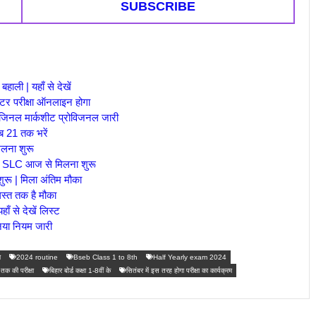
SUBSCRIBE
ाली | यहाँ से देखें
 इंटर परीक्षा ऑनलाइन होगा
ओरिजिनल मार्कशीट प्रोविजनल जारी
अब 21 तक भरें
िलना शुरू
नल SLC आज से मिलना शुरू
शुरू | मिला अंतिम मौका
गस्त तक है मौका
ँ से देखें लिस्ट
 नया नियम जारी
ा
2024 routine
Bseb Class 1 to 8th
Half Yearly exam 2024
 तक की परीक्षा
बिहार बोर्ड कक्षा 1-8वीं के
सितंबर में इस तरह होगा परीक्षा का कार्यक्रम