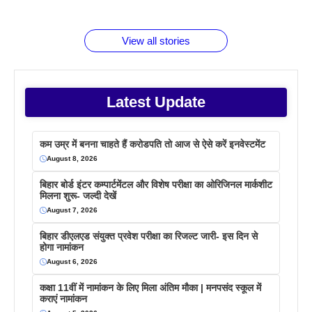
जानते होगें ये
तो ये जरूर
पिने के फायदे
दमदार फोन
बराबर क्या है
फैक्टस
जाने
वजह देखें
View all stories
Latest Update
कम उम्र में बनना चाहते हैं करोडपति तो आज से ऐसे करें इनवेस्टमेंट
August 8, 2026
बिहार बोर्ड इंटर कम्पार्टमेंटल और विशेष परीक्षा का ओरिजिनल मार्कशीट
मिलना शुरू- जल्दी देखें
August 7, 2026
बिहार डीएलएड संयुक्त प्रवेश परीक्षा का रिजल्ट जारी- इस दिन से
होगा नामांकन
August 6, 2026
कक्षा 11वीं में नामांकन के लिए मिला अंतिम मौका | मनपसंद स्कूल में
कराएं नामांकन