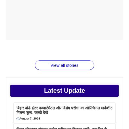
ताजमहल के
बोर्ड परीक्षा
सुबह सुबह
2026 में लंच
1 डॉलर 91
बारे नहीं
देने जा रहे हैं
ब्लैक कॉफी
होने वाले
रूपया के
जानते होगें ये
तो ये जरूर
पिने के फायदे
दमदार फोन
बराबर क्या है
फैक्टस
जाने
वजह देखें
View all stories
Latest Update
बिहार बोर्ड इंटर कम्पार्टमेंटल और विशेष परीक्षा का ओरिजिनल मार्कशीट
मिलना शुरू- जल्दी देखें
August 7, 2026