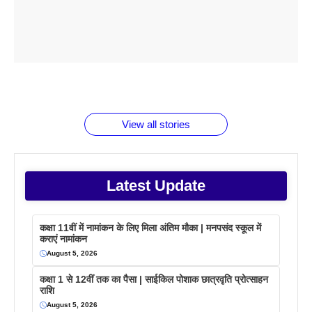
ताजमहल के
बोर्ड परीक्षा
सुबह सुबह
2026 में लंच
1 डॉलर 91
बारे नहीं
देने जा रहे हैं
ब्लैक कॉफी
होने वाले
रूपया के
जानते होगें ये
तो ये जरूर
पिने के फायदे
दमदार फोन
बराबर क्या है
फैक्टस
जाने
वजह देखें
View all stories
Latest Update
कक्षा 11वीं में नामांकन के लिए मिला अंतिम मौका | मनपसंद स्कूल में
कराएं नामांकन
August 5, 2026
कक्षा 1 से 12वीं तक का पैसा | साईकिल पोशाक छात्रवृति प्रोत्साहन
राशि
August 5, 2026