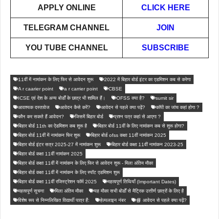
APPLY ONLINE
CLICK HERE
TELEGRAM CHANNEL
JOIN
YOU TUBE CHANNEL
SUBSCRIBE
11वीं में नामांकन के लिए फिर से आवेदन शुरू
2022 में बिहार बोर्ड इंटर का एडमिशन कब से करेगा
A r caarier point
a r carrier point
CBSE
ICSE एवं देश के अन्य बोर्डों के छात्र भी शामिल हैं।
OFSS क्या है?
sumit sir
आवश्यक दस्तावेज
आवेदन कैसे करें?
आवेदन से पहले क्या पढ़ें?
कॉपी का जांच कहां होगा ?
कौन कर सकते हैं आवेदन?
जिसमें बिहार बोर्ड
प्रश्न पत्र कहां से आएगा ?
बिहार बोर्ड 11th का ऐडमिशन कब शुरू है
बिहार बोर्ड 11वीं के लिए नामांकन कब से शुरू होगा?
बिहार बोर्ड 11वीं में नामांकन फिर शुरू
बिहार बोर्ड ofss कक्षा 11वीं नामांकन 2025
बिहार बोर्ड इंटर सत्र 2025-27 में नामांकन शुरू
बिहार बोर्ड कक्षा 11वीं नामांकन 2023-25
बिहार बोर्ड कक्षा 11वीं नामांकन 2025
बिहार बोर्ड कक्षा 11वीं में नामांकन के लिए फिर से आवेदन शुरू - मिला अंतिम मौका
बिहार बोर्ड कक्षा 11वीं में नामांकन के लिए स्पॉट एडमिशन शुरू
बिहार बोर्ड कक्षा 11वीं रजिस्ट्रेशन फॉर्म 2025
महत्वपूर्ण तिथियाँ (Important Dates)
महत्वपूर्ण सूचना
मिला अंतिम मौका
यह मौका सभी बोर्डों से मैट्रिक उत्तीर्ण छात्रों के लिए है
विशेष रूप से निम्नलिखित विद्यार्थी पात्र हैं:
हेल्पलाइन नंबर
📘 आवेदन से पहले क्या पढ़ें?