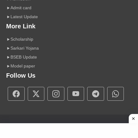
Admit card
Latest Update
More Link
Scholarship
Sarkari Yojana
BSEB Update
Model paper
Follow Us
Copyright © 2026 A r Carrier Point
|
Powered by Sumit Sir
About Us
Contact Us
Disclaimer
Privacy Policy