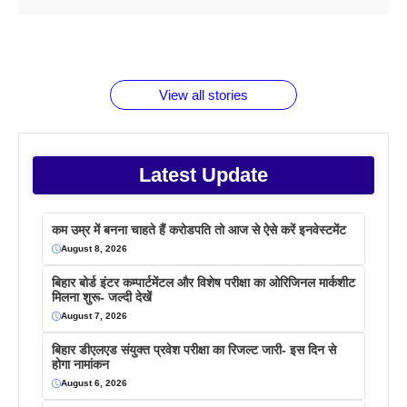
ताजमहल के
बोर्ड परीक्षा
सुबह सुबह
2026 में लंच
1 डॉलर 91
बारे नहीं
देने जा रहे हैं
ब्लैक कॉफी
होने वाले
रूपया के
जानते होगें ये
तो ये जरूर
पिने के फायदे
दमदार फोन
बराबर क्या है
फैक्टस
जाने
वजह देखें
View all stories
Latest Update
कम उम्र में बनना चाहते हैं करोडपति तो आज से ऐसे करें इनवेस्टमेंट
August 8, 2026
बिहार बोर्ड इंटर कम्पार्टमेंटल और विशेष परीक्षा का ओरिजिनल मार्कशीट
मिलना शुरू- जल्दी देखें
August 7, 2026
बिहार डीएलएड संयुक्त प्रवेश परीक्षा का रिजल्ट जारी- इस दिन से
होगा नामांकन
August 6, 2026