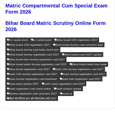
Matric Compartmental Cum Special Exam
Form 2026
Bihar Board Matric Scrutiny Online Form
2026
A r caarier point
a r carrier point
bihar board 10th registration 2027
bihar board 12th registration 2027
bihar board dummy card correction date
bihar board dummy card kaise check kare
bihar board dummy registration card 2027
bihar board exam 2027 update
bihar board inter dummy registration card 2027
bihar board matric dummy registration card 2027
bihar board matric inter news
bihar board registration card 2027
bseb 10th dummy registration card 2027
bseb 12th dummy registration card 2027
bseb dummy registration card 2027
bseb dummy registration card download
bseb inter registration card 2027
bseb latest update 2027
bseb matric registration card 2027
bseb registration card check online
bseb student update
dummy registration card correction 2027
sumit sir
बिहार बोर्ड मैट्रिक इंटर डमी रजिस्ट्रेशन कार्ड 2027