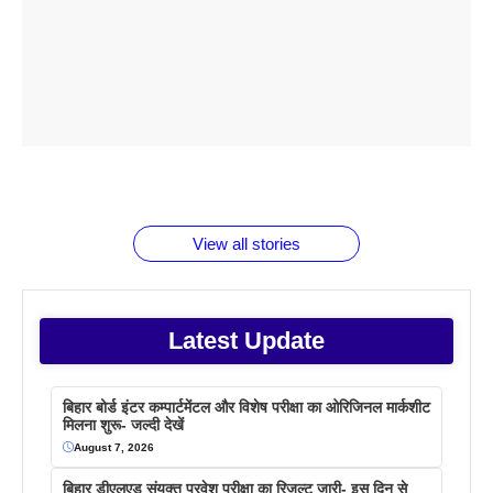
ताजमहल के
बोर्ड परीक्षा
सुबह सुबह
2026 में लंच
1 डॉलर 91
बारे नहीं
देने जा रहे हैं
ब्लैक कॉफी
होने वाले
रूपया के
जानते होगें ये
तो ये जरूर
पिने के फायदे
दमदार फोन
बराबर क्या है
फैक्टस
जाने
वजह देखें
View all stories
Latest Update
बिहार बोर्ड इंटर कम्पार्टमेंटल और विशेष परीक्षा का ओरिजिनल मार्कशीट
मिलना शुरू- जल्दी देखें
August 7, 2026
बिहार डीएलएड संयुक्त प्रवेश परीक्षा का रिजल्ट जारी- इस दिन से