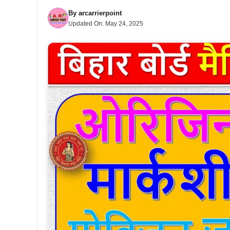
By
arcarrierpoint
Updated On:
May 24, 2025