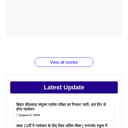
ताजमहल के
बोर्ड परीक्षा
सुबह सुबह
2026 में लंच
1 डॉलर 91
बारे नहीं
देने जा रहे हैं
ब्लैक कॉफी
होने वाले
रूपया के
जानते होगें ये
तो ये जरूर
पिने के फायदे
दमदार फोन
बराबर क्या है
फैक्टस
जाने
वजह देखें
View all stories
Latest Update
बिहार डीएलएड संयुक्त प्रवेश परीक्षा का रिजल्ट जारी- इस दिन से
होगा नामांकन
August 6, 2026
कक्षा 11वीं में नामांकन के लिए मिला अंतिम मौका | मनपसंद स्कूल में