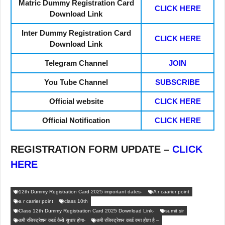
Matric Dummy Registration Card
CLICK HERE
Download Link
Inter
Dummy Registration Card
CLICK HERE
Download Link
Telegram Channel
JOIN
You Tube Channel
SUBSCRIBE
Official website
CLICK HERE
Official Notification
CLICK HERE
REGISTRATION FORM UPDATE –
CLICK
HERE
12th Dummy Registration Card 2025 important dates-
A r caarier point
a r carrier point
class 10th
Class 12th Dummy Registration Card 2025 Download Link-
sumit sir
डमी रजिस्ट्रेशन कार्ड कैसे सुधार होगा-
डमी रजिस्ट्रेशन कार्ड क्या होता है –