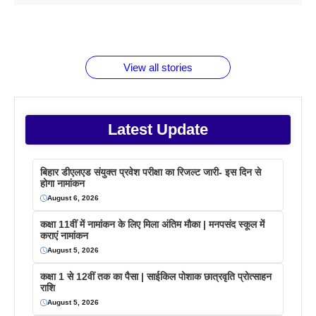
1 डॉलर 91
बारे नहीं
देने जा रहे हैं
ब्लैक कॉफी
होने वाले
रूपया के
जानते होगें ये
तो ये जरूर
पिने के फायदे
दमदार फोन
बराबर क्या है
फैक्टस
जाने
वजह देखें
View all stories
Latest Update
बिहार डीएलएड संयुक्त प्रवेश परीक्षा का रिजल्ट जारी- इस दिन से
होगा नामांकन
August 6, 2026
कक्षा 11वीं में नामांकन के लिए मिला अंतिम मौका | मनपसंद स्कूल में
कराएं नामांकन
August 5, 2026
कक्षा 1 से 12वीं तक का पैसा | साईकिल पोशाक छात्रवृति प्रोत्साहन
राशि
August 5, 2026