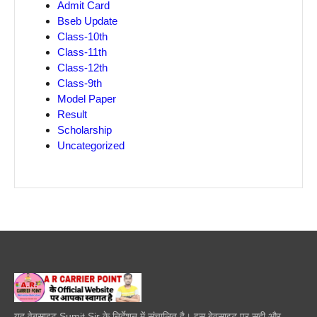
Admit Card
Bseb Update
Class-10th
Class-11th
Class-12th
Class-9th
Model Paper
Result
Scholarship
Uncategorized
यह वेबसाइट Sumit Sir के निर्देशन में संचालित है। इस बेवसाइट पर सही और