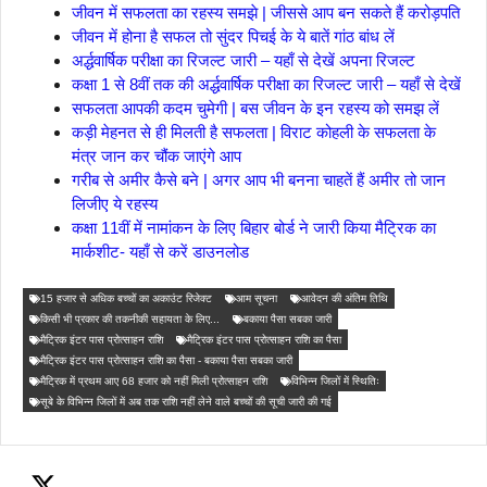
जीवन में सफलता का रहस्य समझे | जीससे आप बन सकते हैं करोड़पति
जीवन में होना है सफल तो सुंदर पिचई के ये बातें गांठ बांध लें
अर्द्धवार्षिक परीक्षा का रिजल्ट जारी – यहाँ से देखें अपना रिजल्ट
कक्षा 1 से 8वीं तक की अर्द्धवार्षिक परीक्षा का रिजल्ट जारी – यहाँ से देखें
सफलता आपकी कदम चुमेगी | बस जीवन के इन रहस्य को समझ लें
कड़ी मेहनत से ही मिलती है सफलता | विराट कोहली के सफलता के
मंत्र जान कर चौंक जाएंगे आप
गरीब से अमीर कैसे बने | अगर आप भी बनना चाहतें हैं अमीर तो जान
लिजीए ये रहस्य
कक्षा 11वीं में नामांकन के लिए बिहार बोर्ड ने जारी किया मैट्रिक का
मार्कशीट- यहाँ से करें डाउनलोड
15 हजार से अधिक बच्चों का अकाउंट रिजेक्ट
आम सूचना
आवेदन की अंतिम तिथि
किसी भी प्रकार की तकनीकी सहायता के लिए...
बकाया पैसा सबका जारी
मैट्रिक इंटर पास प्रोत्साहन राशि
मैट्रिक इंटर पास प्रोत्साहन राशि का पैसा
मैट्रिक इंटर पास प्रोत्साहन राशि का पैसा - बकाया पैसा सबका जारी
मैट्रिक में प्रथम आए 68 हजार को नहीं मिली प्रोत्साहन राशि
विभिन्न जिलों में स्थितिः
सूबे के विभिन्न जिलों में अब तक राशि नहीं लेने वाले बच्चों की सूची जारी की गई