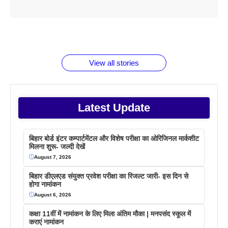
ताजमहल के
बोर्ड परीक्षा
सुबह सुबह
2026 में लंच
1 डॉलर 91
बारे नहीं
देने जा रहे हैं
ब्लैक कॉफी
होने वाले
रूपया के
जानते होगें ये
तो ये जरूर
पिने के फायदे
दमदार फोन
बराबर क्या है
फैक्टस
जाने
वजह देखें
View all stories
Latest Update
बिहार बोर्ड इंटर कम्पार्टमेंटल और विशेष परीक्षा का ओरिजिनल मार्कशीट
मिलना शुरू- जल्दी देखें
August 7, 2026
बिहार डीएलएड संयुक्त प्रवेश परीक्षा का रिजल्ट जारी- इस दिन से
होगा नामांकन
August 6, 2026
कक्षा 11वीं में नामांकन के लिए मिला अंतिम मौका | मनपसंद स्कूल में
कराएं नामांकन