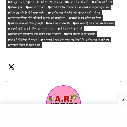
इन्फ्लुएंसर / यू-ट्यूबर बन तय करें स्टारडम का सफर
एसएससी से बढ़ें आगे
करियर राहें हैं यहां
करियर हराहे
कोर्स एवं संस्थान
क्रिएटिविटी व स्किल्स के साथ बारहवीं के बाद करें कुछ खास
डिजिटल मार्केटिंग में है अच्छा स्कोप
डिप्लोमा कोर्स से बनेगी जॉब सेक्टर में प्रवेश की राह
ड्रोन टेक्नीशियन जैसे नये कोर्स के साथ करें आइटीआइ
दसवीं के बाद करियर का रोडमा
नयी राहें खोल रही गेमिंग इंडस्ट्री
बन सकते हैं अग्निवीर
बन सकते हैं एक सफल सिनेमैटोग्राफर
बारहवीं से तैयार करें भविष्य का मजबूत आधार
बैंकिंग में भविष्य की राहें
मैट्रिक इंटर बाद करें ये काम मिलेगा लाखों का महिना
राज्य सरकारें भी देती हैं मौका
रेलवे में दें करियर को रफ्तार
ले सकते हैं रोबोटिक्स समेत कई विषयों के डिप्लोमा कोर्स में एडमिशन
सरकारी नौकरी की खुली हैं राहें
arcarrierpoint