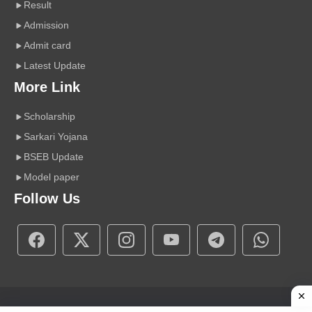
Result
Admission
Admit card
Latest Update
More Link
Scholarship
Sarkari Yojana
BSEB Update
Model paper
Follow Us
Copyright © 2026 A r Carrier Point
|
Powered by Sumit Sir