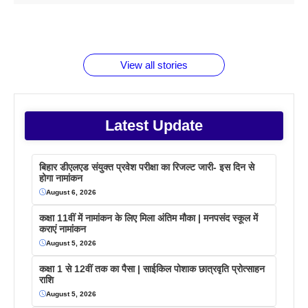
1 डॉलर 91
बारे नहीं
देने जा रहे हैं
ब्लैक कॉफी
होने वाले
रूपया के
जानते होगें ये
तो ये जरूर
पिने के फायदे
दमदार फोन
बराबर क्या है
फैक्टस
जाने
वजह देखें
View all stories
Latest Update
बिहार डीएलएड संयुक्त प्रवेश परीक्षा का रिजल्ट जारी- इस दिन से
होगा नामांकन
August 6, 2026
कक्षा 11वीं में नामांकन के लिए मिला अंतिम मौका | मनपसंद स्कूल में
कराएं नामांकन
August 5, 2026
कक्षा 1 से 12वीं तक का पैसा | साईकिल पोशाक छात्रवृति प्रोत्साहन
राशि
August 5, 2026