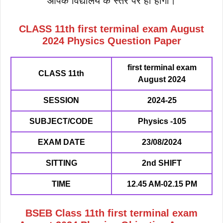
आपके विद्यालय के स्तर पर ही होगा।
CLASS 11th
first terminal exam August
2024 Physics Question Paper
first terminal exam
CLASS 11th
August 2024
SESSION
2024-25
SUBJECT/CODE
Physics -105
EXAM DATE
23/08/2024
SITTING
2nd SHIFT
TIME
12.45 AM-02.15 PM
BSEB Class
11th
first terminal exam