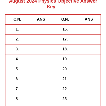
August 2024 Physics Objective Answer
Key –
Q.N.
ANS
Q.N.
ANS
1.
16.
2.
17.
3.
18.
4.
19.
5.
20.
6.
21.
7.
22.
8.
23.