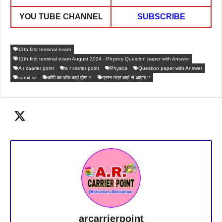
YOU TUBE CHANNEL
SUBSCRIBE
11th first terminal exam
11th first terminal exam August 2024 - Physics Question paper with Answer
A r caarier point
a r carrier point
Physics
Question paper with Answer
sumit sir
कॉपी का जांच कहां होगा ?
प्रश्न पत्र कहां से आएगा ?
arcarrierpoint