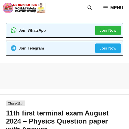
Skip
MENU
to
content
Join Now
Join WhatsApp
Join Now
Join Telegram
Class-11th
11th first terminal exam August
2024 – Physics Question paper