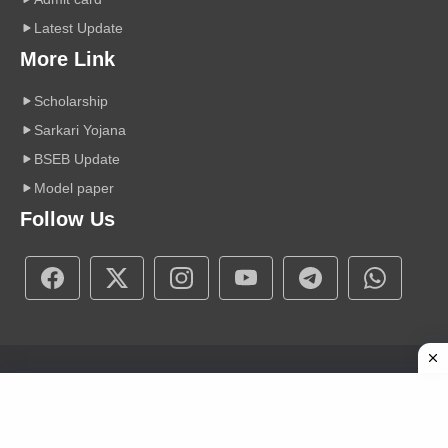
Latest Update
More Link
Scholarship
Sarkari Yojana
BSEB Update
Model paper
Follow Us
Copyright © 2026 A r Carrier Point
|
Powered by Sumit Sir
About Us
Contact Us
Disclaimer
Privacy Policy