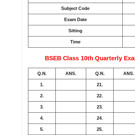
Subject Code
Exam Date
Sitting
Time
BSEB Class 10th Quarterly Ex
Q.N.
ANS.
Q.N.
ANS.
1.
21.
2.
22.
3.
23.
4.
24.
5.
25.