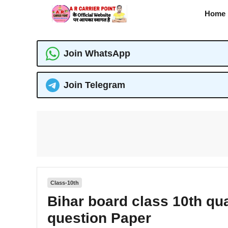
Skip
Home
to
content
Join WhatsApp
Join Telegram
Class-10th
Bihar board class 10th qu
question Paper