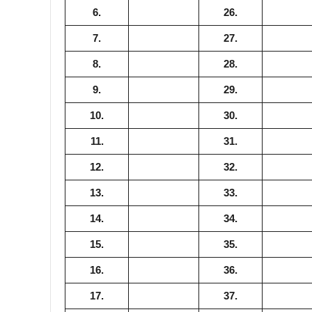
6.
26.
7.
27.
8.
28.
9.
29.
10.
30.
11.
31.
12.
32.
13.
33.
14.
34.
15.
35.
16.
36.
17.
37.