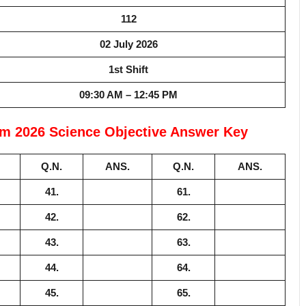
112
02 July 2026
1st Shift
09:30 AM – 12:45 PM
am 2026 Science Objective Answer Key
Q.N.
ANS.
Q.N.
ANS.
41.
61.
42.
62.
43.
63.
44.
64.
45.
65.