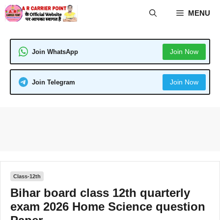
Skip
MENU
to
content
Join Now
Join WhatsApp
Join Now
Join Telegram
Class-12th
Bihar board class 12th quarterly
exam 2026 Home Science question