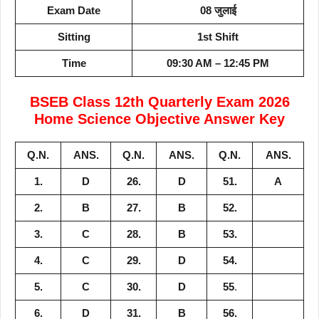
Exam Date
08 जुलाई
Sitting
1st Shift
Time
09:30 AM – 12:45 PM
BSEB Class 12th Quarterly Exam 2026
Home Science Objective Answer Key
Q.N.
ANS.
Q.N.
ANS.
Q.N.
ANS.
1.
D
26.
D
51.
A
2.
B
27.
B
52.
3.
C
28.
B
53.
4.
C
29.
D
54.
5.
C
30.
D
55
.
6.
D
31.
B
56.