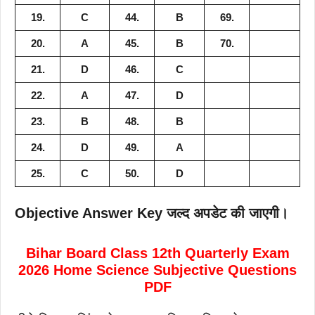
19.
C
44.
B
69.
20.
A
45.
B
70.
21.
D
46.
C
22.
A
47.
D
23.
B
48.
B
24.
D
49.
A
25.
C
50.
D
Objective Answer Key जल्द अपडेट की जाएगी।
Bihar Board Class 12th Quarterly Exam
2026 Home Science Subjective Questions
PDF