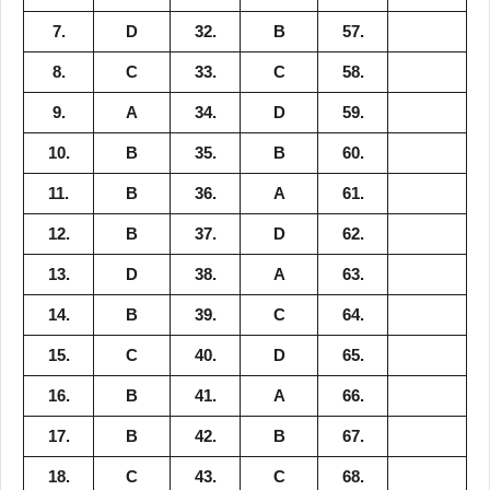
7.
D
32.
B
57.
8.
C
33.
C
58.
9.
A
34.
D
59.
10.
B
35.
B
60.
11.
B
36.
A
61.
12.
B
37.
D
62.
13.
D
38.
A
63.
14.
B
39.
C
64.
15.
C
40.
D
65.
16.
B
41.
A
66.
17.
B
42.
B
67.
18.
C
43.
C
68.