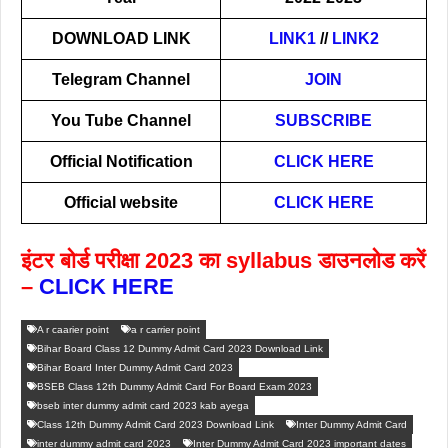
DOWNLOAD LINK
LINK1
//
LINK2
Telegram Channel
JOIN
You Tube Channel
SUBSCRIBE
Official Notification
CLICK HERE
Official website
CLICK HERE
इंटर बोर्ड परीक्षा 2023 का syllabus डाउनलोड करें
–
CLICK HERE
A r caarier point
a r carrier point
Bihar Board Class 12 Dummy Admit Card 2023 Download Link
Bihar Board Inter Dummy Admit Card 2023
BSEB Class 12th Dummy Admit Card For Board Exam 2023
bseb inter dummy admit card 2023 kab ayega
Class 12th Dummy Admit Card 2023 Download Link
Inter Dummy Admit Card
inter dummy admit card 2023
Inter Dummy Admit Card 2023 important dates