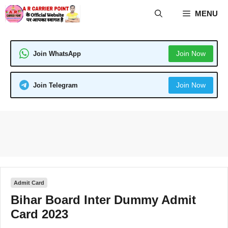
Skip
MENU
to
content
Join Now
Join WhatsApp
Join Now
Join Telegram
Admit Card
Bihar Board Inter Dummy Admit
Card 2023