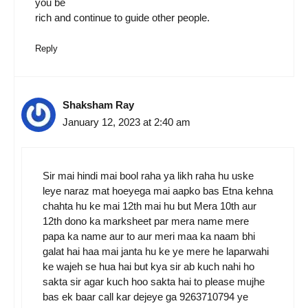
you be
rich and continue to guide other people.
Reply
Shaksham Ray
January 12, 2023 at 2:40 am
Sir mai hindi mai bool raha ya likh raha hu uske
leye naraz mat hoeyega mai aapko bas Etna kehna
chahta hu ke mai 12th mai hu but Mera 10th aur
12th dono ka marksheet par mera name mere
papa ka name aur to aur meri maa ka naam bhi
galat hai haa mai janta hu ke ye mere he laparwahi
ke wajeh se hua hai but kya sir ab kuch nahi ho
sakta sir agar kuch hoo sakta hai to please mujhe
bas ek baar call kar dejeye ga 9263710794 ye