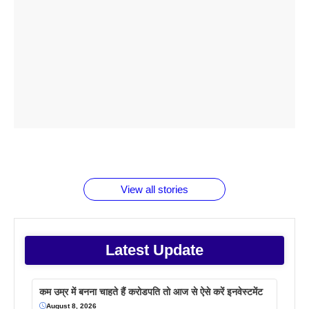
ताजमहल के
बोर्ड परीक्षा
सुबह सुबह
2026 में लंच
1 डॉलर 91
बारे नहीं
देने जा रहे हैं
ब्लैक कॉफी
होने वाले
रूपया के
जानते होगें ये
तो ये जरूर
पिने के फायदे
दमदार फोन
बराबर क्या है
फैक्टस
जाने
वजह देखें
View all stories
Latest Update
कम उम्र में बनना चाहते हैं करोडपति तो आज से ऐसे करें इनवेस्टमेंट
August 8, 2026