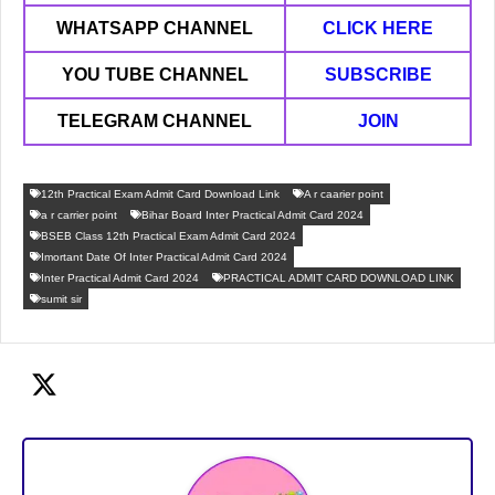
WHATSAPP CHANNEL
CLICK HERE
YOU TUBE CHANNEL
SUBSCRIBE
TELEGRAM CHANNEL
JOIN
12th Practical Exam Admit Card Download Link
A r caarier point
a r carrier point
Bihar Board Inter Practical Admit Card 2024
BSEB Class 12th Practical Exam Admit Card 2024
Imortant Date Of Inter Practical Admit Card 2024
Inter Practical Admit Card 2024
PRACTICAL ADMIT CARD DOWNLOAD LINK
sumit sir