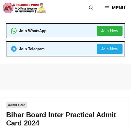
Skip
MENU
to
content
Join Now
Join WhatsApp
Join Now
Join Telegram
Admit Card
Bihar Board Inter Practical Admit
Card 2024