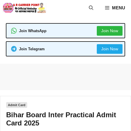
Skip
MENU
to
content
Join Now
Join WhatsApp
Join Now
Join Telegram
Admit Card
Bihar Board Inter Practical Admit
Card 2025