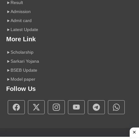
Result
Admission
Admit card
Latest Update
More Link
Scholarship
Sarkari Yojana
BSEB Update
Model paper
Follow Us
Copyright © 2026 A r Carrier Point
|
Powered by Sumit Sir