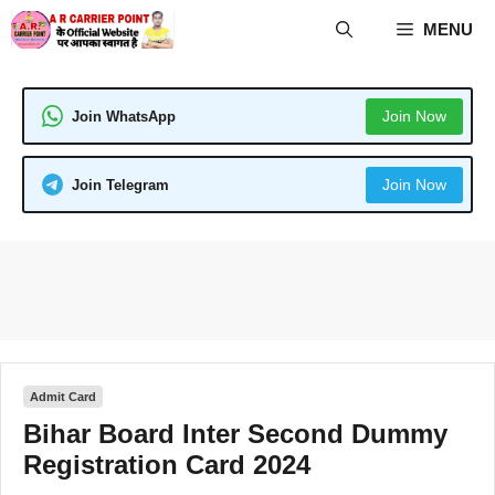
Skip
MENU
to
content
Join Now
Join WhatsApp
Join Now
Join Telegram
Admit Card
Bihar Board Inter Second Dummy
Registration Card 2024