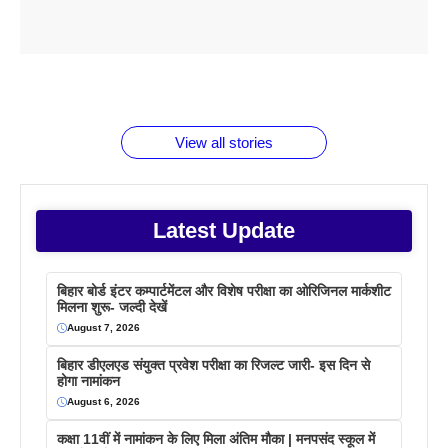
ताजमहल के
बोर्ड परीक्षा
सुबह सुबह
2026 में लंच
1 डॉलर 91
बारे नहीं
देने जा रहे हैं
ब्लैक कॉफी
होने वाले
रूपया के
जानते होगें ये
तो ये जरूर
पिने के फायदे
दमदार फोन
बराबर क्या है
फैक्टस
जाने
वजह देखें
View all stories
Latest Update
बिहार बोर्ड इंटर कम्पार्टमेंटल और विशेष परीक्षा का ओरिजिनल मार्कशीट
मिलना शुरू- जल्दी देखें
August 7, 2026
बिहार डीएलएड संयुक्त प्रवेश परीक्षा का रिजल्ट जारी- इस दिन से
होगा नामांकन
August 6, 2026
कक्षा 11वीं में नामांकन के लिए मिला अंतिम मौका | मनपसंद स्कूल में