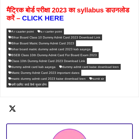
मैट्रिक बोर्ड परीक्षा 2023 का syllabus डाउनलोड
करें –
CLICK HERE
A r caarier point
a r carrier point
Bihar Board Class 10 Dummy Admit Card 2023 Download Link
Bihar Board Matric Dummy Admit Card 2023
bihar board matric dummy admit card 2023 kab aayega
BSEB Class 10th Dummy Admit Card For Board Exam 2023
Class 10th Dummy Admit Card 2023 Download Link
dummy admit card kab aayega
dummy admit card kaise download kren
Matric Dummy Admit Card 2023 important dates
matric dummy admit card 2023 kaise download kren
sumit sir
डमी एडमिट कार्ड कैसे सुधार होगा