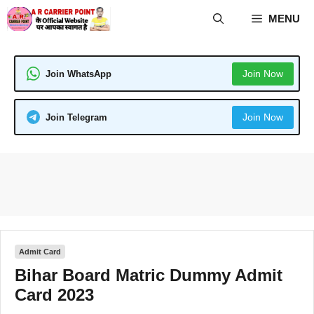
Skip
MENU
to
content
Join Now
Join WhatsApp
Join Now
Join Telegram
Admit Card
Bihar Board Matric Dummy Admit
Card 2023