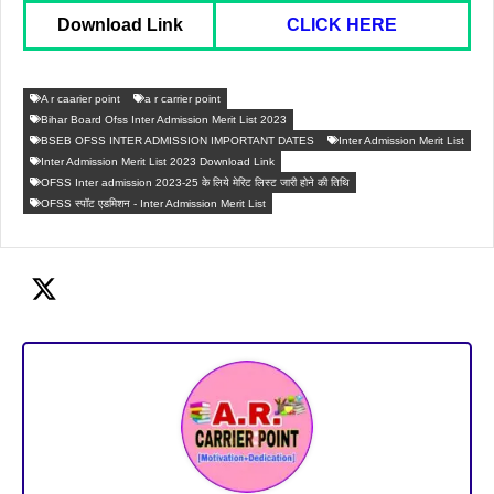
Download Link
CLICK HERE
A r caarier point
a r carrier point
Bihar Board Ofss Inter Admission Merit List 2023
BSEB OFSS INTER ADMISSION IMPORTANT DATES
Inter Admission Merit List
Inter Admission Merit List 2023 Download Link
OFSS Inter admission 2023-25 के लिये मेरिट लिस्ट जारी होने की तिथि
OFSS स्पॉट एडमिशन - Inter Admission Merit List