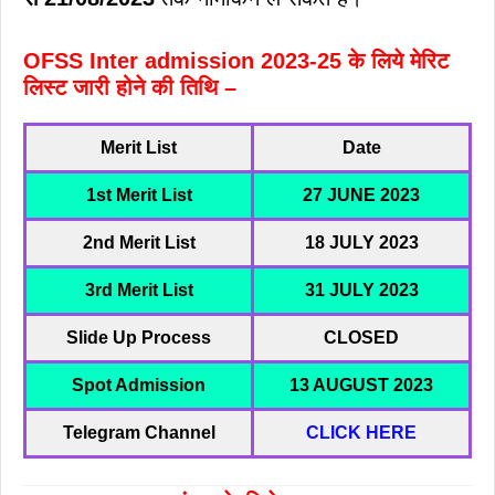
OFSS Inter admission 2023-25 के लिये मेरिट
लिस्ट जारी होने की तिथि –
Merit List
Date
1st Merit List
27 JUNE 2023
2nd Merit List
18 JULY 2023
3rd Merit List
31 JULY 2023
Slide Up Process
CLOSED
Spot Admission
13 AUGUST 2023
Telegram Channel
CLICK HERE