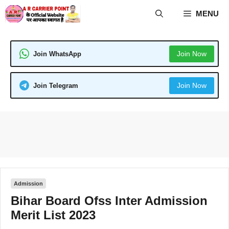
Skip
MENU
to
content
Join Now
Join WhatsApp
Join Now
Join Telegram
Admission
Bihar Board Ofss Inter Admission
Merit List 2023