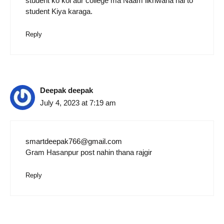
student ko koi aur college ma Naam likhwana hai to
student Kiya karaga.
Reply
Deepak deepak
July 4, 2023 at 7:19 am
smartdeepak766@gmail.com
Gram Hasanpur post nahin thana rajgir
Reply