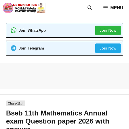
Skip
MENU
to
content
Join Now
Join WhatsApp
Join Now
Join Telegram
Class-11th
Bseb 11th Mathematics Annual
exam Question paper 2026 with