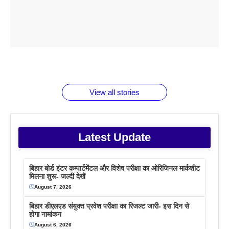
ताजमहल के
बोर्ड परीक्षा
सुबह सुबह
2026 में लंच
1 डॉलर 91
बारे नहीं
देने जा रहे हैं
ब्लैक कॉफी
होने वाले
रूपया के
जानते होगें ये
तो ये जरूर
पिने के फायदे
दमदार फोन
बराबर क्या है
फैक्टस
जाने
वजह देखें
View all stories
Latest Update
बिहार बोर्ड इंटर कम्पार्टमेंटल और विशेष परीक्षा का ओरिजिनल मार्कशीट
मिलना शुरू- जल्दी देखें
August 7, 2026
बिहार डीएलएड संयुक्त प्रवेश परीक्षा का रिजल्ट जारी- इस दिन से
होगा नामांकन
August 6, 2026