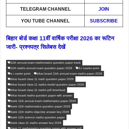
TELEGRAM CHANNEL
JOIN
YOU TUBE CHANNEL
SUBSCRIBE
बिहार बोर्ड कक्षा 11वीं वार्षिक परीक्षा 2026 का रूटिन
जारी- प्रश्नपत्र सिलेबस देखें
11th annual exam mathematics question paper bseb
11th maths annual exam question paper 2026
A r caarier point
a r carrier point
bihar board 11th annual exam maths paper 2026
bihar board class 11 math question paper 2026
bihar board class 11 maths model question paper 2026
bihar board class 11 maths pdf download
bihar board maths question paper with answer
bseb 11th annual exam mathematics paper 2026
bseb 11th mathematics question paper 2026
bseb 11th maths objective answer key 2026
bseb 11th science maths question paper
bseb class 11 maths answer key 2026
class 11 mathematics question paper with answer pdf