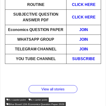
ROUTINE
CLICK HERE
SUBJECTIVE QUESTION
CLICK HERE
ANSWER PDF
Economics
QUESTION PAPER
JOIN
WHATSAPP GROUP
JOIN
TELEGRAM CHANNEL
JOIN
YOU TUBE CHANNEL
SUBSCRIBE
ताजमहल
बोर्ड परीक्षा
सुबह सुबह
2026 में
1 डॉलर
के बारे नहीं
देने जा रहे
ब्लैक कॉफी
लंच होने
91 रूपया
जानते होगें
हैं तो ये
पिने के
वाले दमदार
के बराबर
ये फैक्टस
जरूर जाने
फायदे
फोन
क्या है वजह
देखें
View all stories
A r caarier point
a r carrier point
Bihar Board 12th Economics Question Paper 2026