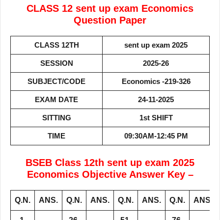
CLASS 12 sent up exam Economics
Question Paper
CLASS 12TH
sent up exam 2025
SESSION
2025-26
SUBJECT/CODE
Economics
-219-326
EXAM DATE
24-11-2025
SITTING
1st SHIFT
TIME
09:30AM-12:45 PM
BSEB Class 12th sent up exam 2025
Economics Objective Answer Key –
Q.N.
ANS.
Q.N.
ANS.
Q.N.
ANS.
Q.N.
ANS.