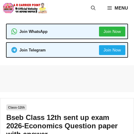
Skip
MENU
to
content
Join Now
Join WhatsApp
Join Now
Join Telegram
Class-12th
Bseb Class 12th sent up exam
2026-Economics Question paper