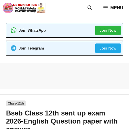
Skip
MENU
to
content
Join Now
Join WhatsApp
Join Now
Join Telegram
Class-12th
Bseb Class 12th sent up exam
2026-English Question paper with