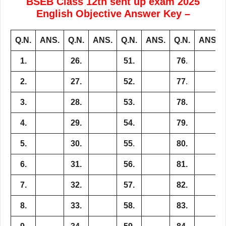
BSEB Class 12th sent up exam 2025
English Objective Answer Key –
Q.N.
ANS.
Q.N.
ANS.
Q.N.
ANS.
Q.N.
ANS.
1.
26.
51.
76
.
2.
27.
52.
77
.
3.
28.
53.
78.
4.
29.
54.
79.
5.
30.
55
.
80.
6.
31.
56.
81.
7.
32.
57.
82.
8.
33.
58.
83.