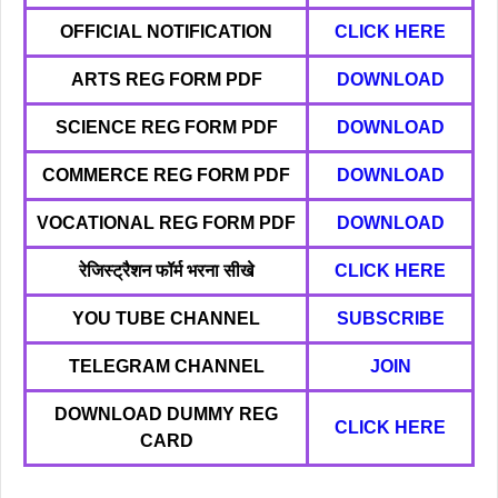
OFFICIAL NOTIFICATION
CLICK HERE
ARTS REG FORM PDF
DOWNLOAD
SCIENCE
REG FORM PDF
DOWNLOAD
COMMERCE REG FORM PDF
DOWNLOAD
VOCATIONAL
REG FORM PDF
DOWNLOAD
रेजिस्ट्रैशन फॉर्म भरना सीखे
CLICK HERE
YOU TUBE CHANNEL
SUBSCRIBE
TELEGRAM CHANNEL
JOIN
DOWNLOAD DUMMY REG
CLICK HERE
CARD