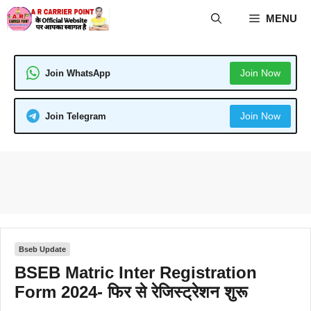
Skip
MENU
to
content
Join Now
Join WhatsApp
Join Now
Join Telegram
Bseb Update
BSEB Matric Inter Registration
Form 2024- फिर से रेजिस्ट्रेशन शुरू