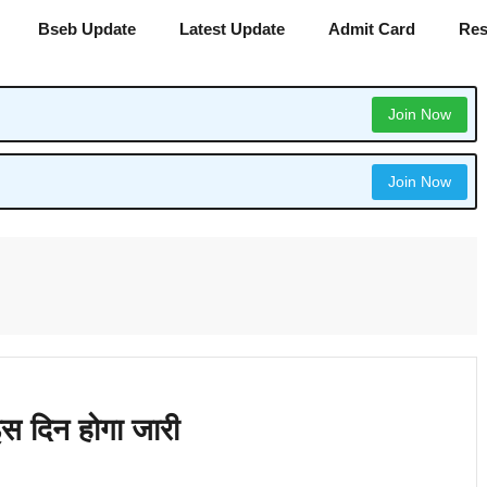
Bseb Update
Latest Update
Admit Card
Res
Join Now
Join Now
दिन होगा जारी