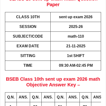
Paper
CLASS 10TH
sent up exam 2026
SESSION
2025-26
SUBJECT/CODE
math-110
EXAM DATE
21-11-2025
SITTING
1st SHIFT
TIME
09:30 AM-02:45 PM
BSEB Class 10th sent up exam 2026 math
Objective Answer Key –
Q.N.
ANS.
Q.N.
ANS.
Q.N.
ANS.
Q.N.
ANS.