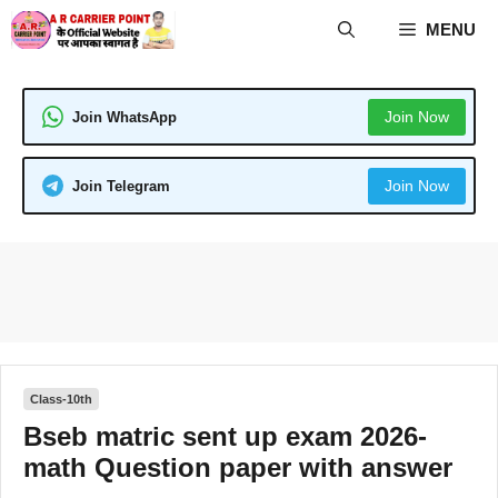
Skip
MENU
to
content
Join Now
Join WhatsApp
Join Now
Join Telegram
Class-10th
Bseb matric sent up exam 2026-
math Question paper with answer