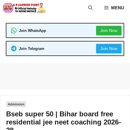
Skip
MENU
to
content
Join Now
Join WhatsApp
Join Now
Join Telegram
Admission
Bseb super 50 | Bihar board free
residential jee neet coaching 2026-