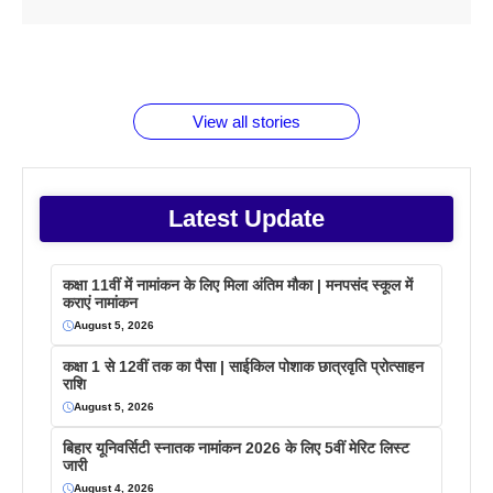
ताजमहल के
बोर्ड परीक्षा
सुबह सुबह
2026 में लंच
1 डॉलर 91
बारे नहीं
देने जा रहे हैं
ब्लैक कॉफी
होने वाले
रूपया के
जानते होगें ये
तो ये जरूर
पिने के फायदे
दमदार फोन
बराबर क्या है
फैक्टस
जाने
वजह देखें
View all stories
Latest Update
कक्षा 11वीं में नामांकन के लिए मिला अंतिम मौका | मनपसंद स्कूल में
कराएं नामांकन
August 5, 2026
कक्षा 1 से 12वीं तक का पैसा | साईकिल पोशाक छात्रवृति प्रोत्साहन
राशि
August 5, 2026
बिहार यूनिवर्सिटी स्नातक नामांकन 2026 के लिए 5वीं मेरिट लिस्ट
जारी
August 4, 2026