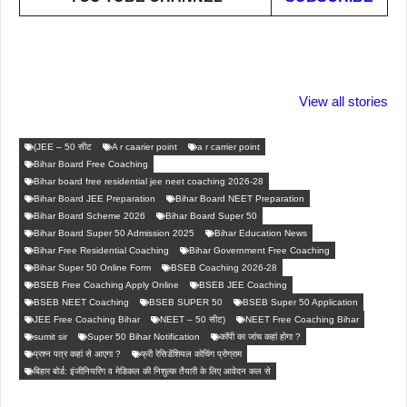
ताजमहल के बारे नहीं
बोर्ड परीक्षा देने जा रहे
सुबह सुबह ब्ल
जानते होगें ये फैक्टस
हैं तो ये जरूर जाने
पिने के फायदे
View all stories
(JEE – 50 सीट
A r caarier point
a r carrier point
Bihar Board Free Coaching
Bihar board free residential jee neet coaching 2026-28
Bihar Board JEE Preparation
Bihar Board NEET Preparation
Bihar Board Scheme 2026
Bihar Board Super 50
Bihar Board Super 50 Admission 2025
Bihar Education News
Bihar Free Residential Coaching
Bihar Government Free Coaching
Bihar Super 50 Online Form
BSEB Coaching 2026-28
BSEB Free Coaching Apply Online
BSEB JEE Coaching
BSEB NEET Coaching
BSEB SUPER 50
BSEB Super 50 Application
JEE Free Coaching Bihar
NEET – 50 सीट)
NEET Free Coaching Bihar
sumit sir
Super 50 Bihar Notification
कॉपी का जांच कहां होगा ?
प्रश्न पत्र कहां से आएगा ?
फ्री रेसिडेंशियल कोचिंग प्रोग्राम
बिहार बोर्ड: इंजीनियरिंग व मेडिकल की निशुल्क तैयारी के लिए आवेदन कल से