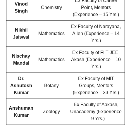
Ex Faculty of Career
Vinod
Chemistry
Point, Mentors
Singh
(Experience – 15 Yrs.)
Ex Faculty of Narayana,
Nikhil
Mathematics
Allen (Experience – 14
Jaiswal
Yrs.)
Ex Faculty of FIIT-JEE,
Nischay
Mathematics
Akash (Experience – 10
Mandal
Yrs.)
Dr.
Ex Faculty of MIT
Ashutosh
Botany
Groups, Mentors
Kumar
(Experience – 23 Yrs.)
Ex Faculty of Aakash,
Anshuman
Zoology
Unacademy (Experience
Kumar
– 9 Yrs.)