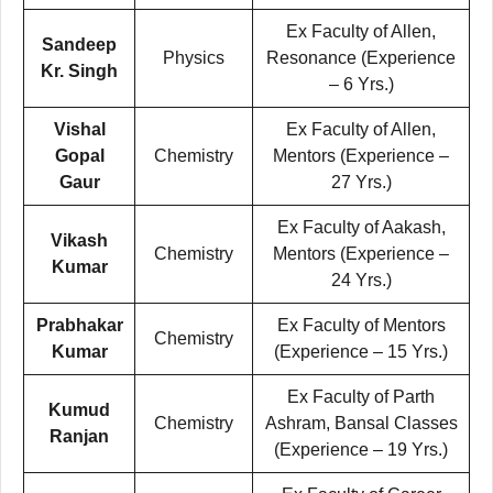
Ex Faculty of Allen,
Sandeep
Physics
Resonance (Experience
Kr. Singh
– 6 Yrs.)
Vishal
Ex Faculty of Allen,
Gopal
Chemistry
Mentors (Experience –
Gaur
27 Yrs.)
Ex Faculty of Aakash,
Vikash
Chemistry
Mentors (Experience –
Kumar
24 Yrs.)
Prabhakar
Ex Faculty of Mentors
Chemistry
Kumar
(Experience – 15 Yrs.)
Ex Faculty of Parth
Kumud
Chemistry
Ashram, Bansal Classes
Ranjan
(Experience – 19 Yrs.)