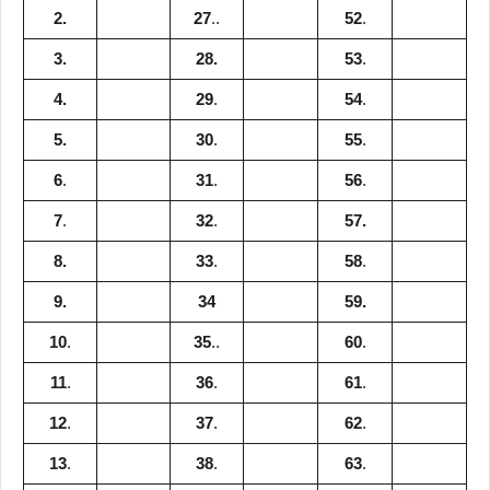
2.
27
..
52
.
3.
28.
53
.
4.
29
.
54
.
5.
30
.
55
.
6
.
31
.
56
.
7
.
32
.
57.
8.
33
.
58
.
9.
34
59.
10
.
35
..
60
.
11
.
36
.
61
.
12
.
37
.
62
.
13
.
38
.
63
.