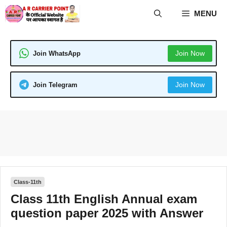
Skip
MENU
to
content
Join Now
Join WhatsApp
Join Now
Join Telegram
Class-11th
Class 11th English Annual exam
question paper 2025 with Answer