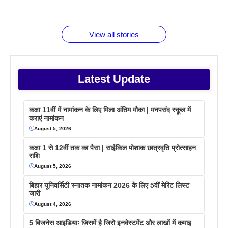
जानते होगें ये
तो ये जरूर
पिने के फायदे
दमदार फोन
बराबर क्या है
फैक्टस
जाने
वजह देखें
View all stories
Latest Update
कक्षा 11वीं में नामांकन के लिए मिला अंतिम मौका | मनपसंद स्कूल में
कराएं नामांकन
August 5, 2026
कक्षा 1 से 12वीं तक का पैसा | साईकिल पोशाक छात्रवृति प्रोत्साहन
राशि
August 5, 2026
बिहार यूनिवर्सिटी स्नातक नामांकन 2026 के लिए 5वीं मेरिट लिस्ट
जारी
August 4, 2026
5 बिजनेस आइडियाः जिसमें है जिरो इनवेस्टमेंट और लाखों में कमाइ