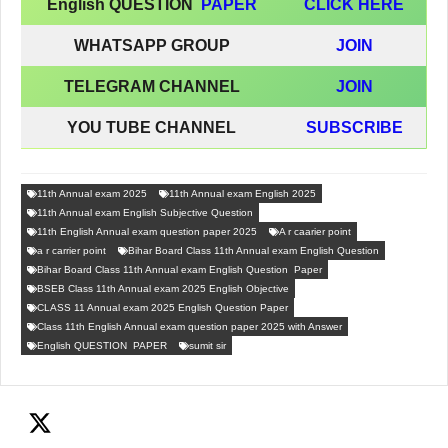
English QUESTION
PAPER
CLICK HERE
WHATSAPP GROUP
JOIN
TELEGRAM CHANNEL
JOIN
YOU TUBE CHANNEL
SUBSCRIBE
11th Annual exam 2025
11th Annual exam English 2025
11th Annual exam English Subjective Question
11th English Annual exam question paper 2025
A r caarier point
a r carrier point
Bihar Board Class 11th Annual exam English Question
Bihar Board Class 11th Annual exam English Question Paper
BSEB Class 11th Annual exam 2025 English Objective
CLASS 11 Annual exam 2025 English Question Paper
Class 11th English Annual exam question paper 2025 with Answer
English QUESTION PAPER
sumit sir