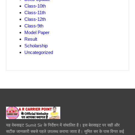
Class-10th
Class-11th
Class-12th
Class-9th
Model Paper
Result
Scholarship
Uncategorized
यह वेबसाइट Sumit Sir के निर्देशन में संचालित है। इस बेवसाइट पर सही और
सटीक जानकारी सबसे पहले उपलब्ध कराया जाता है। सुमित सर के पास विगत कई