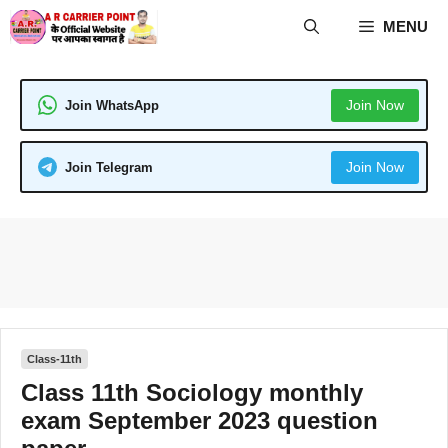
Skip
MENU
to
content
Join Now
Join WhatsApp
Join Now
Join Telegram
Class-11th
Class 11th Sociology monthly
exam September 2023 question