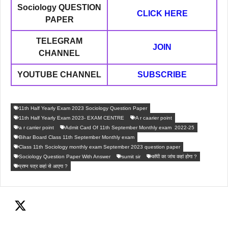
Sociology
QUESTION
CLICK HERE
PAPER
TELEGRAM
JOIN
CHANNEL
YOUTUBE CHANNEL
SUBSCRIBE
11th Half Yearly Exam 2023 Sociology Question Paper
11th Half Yearly Exam 2023- EXAM CENTRE
A r caarier point
a r carrier point
Admit Card Of 11th September Monthly exam 2022-25
Bihar Board Class 11th September Monthly exam
Class 11th Sociology monthly exam September 2023 question paper
Sociology Question Paper With Answer
sumit sir
कॉपी का जांच कहां होगा ?
प्रश्न पत्र कहां से आएगा ?