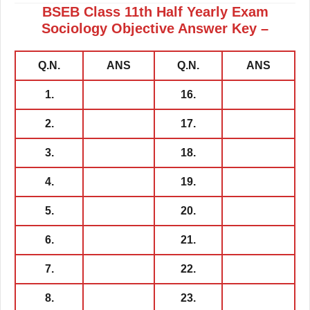
BSEB Class 11th Half Yearly Exam
Sociology Objective Answer Key –
Q.N.
ANS
Q.N.
ANS
1.
16.
2.
17.
3.
18.
4.
19.
5.
20.
6.
21.
7.
22.
8.
23.