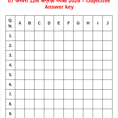
07 फरवरी 12वीं अंग्रेज़ी परीक्षा 2025 – Objective
Answer key
Q.
A
B
C
D
E
F
G
H
I
J
N.
1.
2.
3.
4.
5.
6.
7.
8.
9.