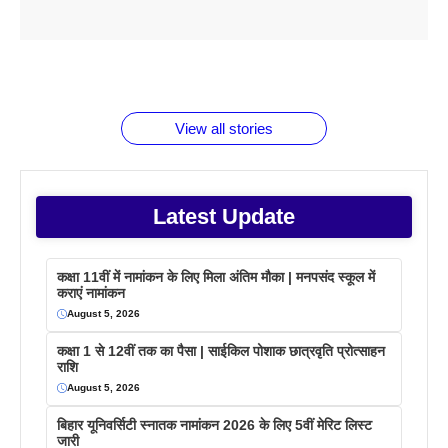
ताजमहल के
बोर्ड परीक्षा
सुबह सुबह
2026 में लंच
1 डॉलर 91
बारे नहीं
देने जा रहे हैं
ब्लैक कॉफी
होने वाले
रूपया के
जानते होगें ये
तो ये जरूर
पिने के फायदे
दमदार फोन
बराबर क्या है
फैक्टस
जाने
वजह देखें
View all stories
Latest Update
कक्षा 11वीं में नामांकन के लिए मिला अंतिम मौका | मनपसंद स्कूल में
कराएं नामांकन
August 5, 2026
कक्षा 1 से 12वीं तक का पैसा | साईकिल पोशाक छात्रवृति प्रोत्साहन
राशि
August 5, 2026
बिहार यूनिवर्सिटी स्नातक नामांकन 2026 के लिए 5वीं मेरिट लिस्ट
जारी