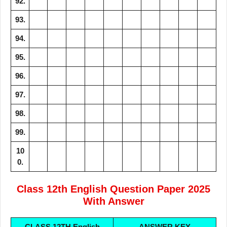
92.
93.
94.
95.
96.
97.
98.
99.
10
0.
Class 12th
English
Question Paper 2025
With Answer
CLASS 12TH
English
ANSWER KEY