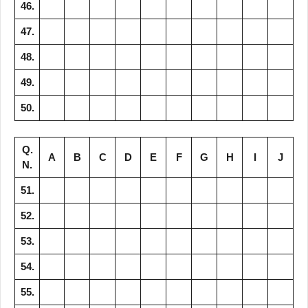
46.
47.
48.
49.
50.
Q.
A
B
C
D
E
F
G
H
I
J
N.
51.
52.
53.
54.
55.