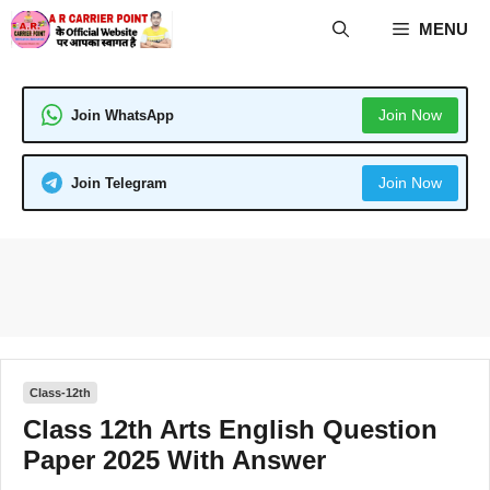
Skip
MENU
to
content
Join Now
Join WhatsApp
Join Now
Join Telegram
Class-12th
Class 12th Arts English Question
Paper 2025 With Answer