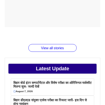
ताजमहल के
बोर्ड परीक्षा
सुबह सुबह
2026 में लंच
1 डॉलर 91
बारे नहीं
देने जा रहे हैं
ब्लैक कॉफी
होने वाले
रूपया के
जानते होगें ये
तो ये जरूर
पिने के फायदे
दमदार फोन
बराबर क्या है
फैक्टस
जाने
वजह देखें
View all stories
Latest Update
बिहार बोर्ड इंटर कम्पार्टमेंटल और विशेष परीक्षा का ओरिजिनल मार्कशीट
मिलना शुरू- जल्दी देखें
August 7, 2026
बिहार डीएलएड संयुक्त प्रवेश परीक्षा का रिजल्ट जारी- इस दिन से
होगा नामांकन