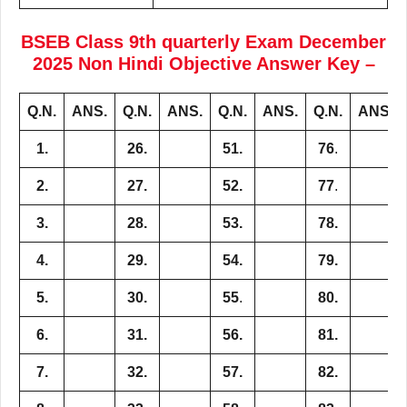
BSEB Class
9th
quarterly Exam December
2025 Non Hindi Objective Answer Key –
Q.N.
ANS.
Q.N.
ANS.
Q.N.
ANS.
Q.N.
ANS.
1.
26.
51.
76
.
2.
27.
52.
77
.
3.
28.
53.
78.
4.
29.
54.
79.
5.
30.
55
.
80.
6.
31.
56.
81.
7.
32.
57.
82.