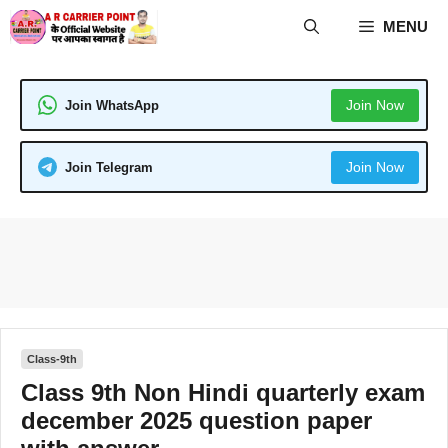
Skip
MENU
to
content
Join Now
Join WhatsApp
Join Now
Join Telegram
Class-9th
Class 9th Non Hindi quarterly exam
december 2025 question paper