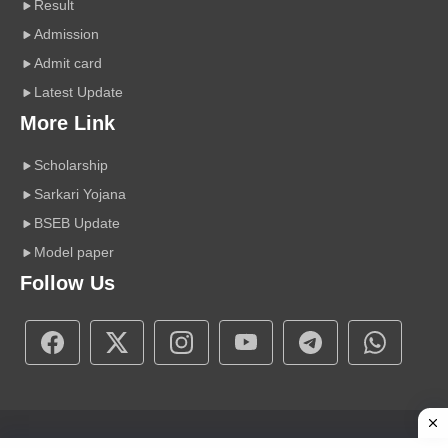
Result
Admission
Admit card
Latest Update
More Link
Scholarship
Sarkari Yojana
BSEB Update
Model paper
Follow Us
Copyright © 2026 A r Carrier Point
|
Powered by Sumit Sir