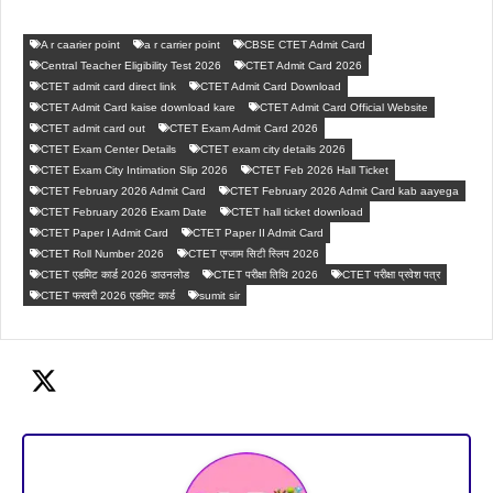
A r caarier point
a r carrier point
CBSE CTET Admit Card
Central Teacher Eligibility Test 2026
CTET Admit Card 2026
CTET admit card direct link
CTET Admit Card Download
CTET Admit Card kaise download kare
CTET Admit Card Official Website
CTET admit card out
CTET Exam Admit Card 2026
CTET Exam Center Details
CTET exam city details 2026
CTET Exam City Intimation Slip 2026
CTET Feb 2026 Hall Ticket
CTET February 2026 Admit Card
CTET February 2026 Admit Card kab aayega
CTET February 2026 Exam Date
CTET hall ticket download
CTET Paper I Admit Card
CTET Paper II Admit Card
CTET Roll Number 2026
CTET एग्जाम सिटी स्लिप 2026
CTET एडमिट कार्ड 2026 डाउनलोड
CTET परीक्षा तिथि 2026
CTET परीक्षा प्रवेश पत्र
CTET फरवरी 2026 एडमिट कार्ड
sumit sir