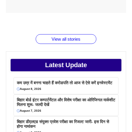
ताजमहल के
बोर्ड परीक्षा
सुबह सुबह
2026 में लंच
1 डॉलर 91
बारे नहीं
देने जा रहे हैं
ब्लैक कॉफी
होने वाले
रूपया के
जानते होगें ये
तो ये जरूर
पिने के फायदे
दमदार फोन
बराबर क्या है
फैक्टस
जाने
वजह देखें
View all stories
Latest Update
कम उम्र में बनना चाहते हैं करोडपति तो आज से ऐसे करें इनवेस्टमेंट
August 8, 2026
बिहार बोर्ड इंटर कम्पार्टमेंटल और विशेष परीक्षा का ओरिजिनल मार्कशीट
मिलना शुरू- जल्दी देखें
August 7, 2026
बिहार डीएलएड संयुक्त प्रवेश परीक्षा का रिजल्ट जारी- इस दिन से
होगा नामांकन