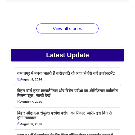
1 डॉलर 91
बारे नहीं
देने जा रहे हैं
ब्लैक कॉफी
होने वाले
रूपया के
जानते होगें ये
तो ये जरूर
पिने के फायदे
दमदार फोन
बराबर क्या है
फैक्टस
जाने
वजह देखें
View all stories
Latest Update
कम उम्र में बनना चाहते हैं करोडपति तो आज से ऐसे करें इनवेस्टमेंट
August 8, 2026
बिहार बोर्ड इंटर कम्पार्टमेंटल और विशेष परीक्षा का ओरिजिनल मार्कशीट
मिलना शुरू- जल्दी देखें
August 7, 2026
बिहार डीएलएड संयुक्त प्रवेश परीक्षा का रिजल्ट जारी- इस दिन से
होगा नामांकन
August 6, 2026