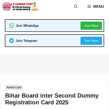
Skip
MENU
to
content
Join Now
Join WhatsApp
Join Now
Join Telegram
Admit Card
Bihar Board inter Second Dummy
Registration Card 2025