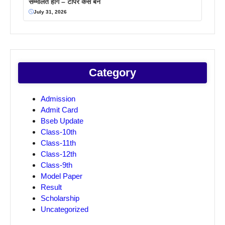
सम्मलित होगें – टॉपर कैसे बने
July 31, 2026
Category
Admission
Admit Card
Bseb Update
Class-10th
Class-11th
Class-12th
Class-9th
Model Paper
Result
Scholarship
Uncategorized