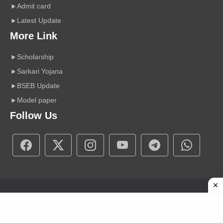
Admit card
Latest Update
More Link
Scholarship
Sarkari Yojana
BSEB Update
Model paper
Follow Us
Copyright © 2026 A r Carrier Point
|
Powered by Sumit Sir
About Us
Contact Us
Disclaimer
Privacy Policy