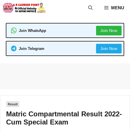
Skip
MENU
to
content
Join Now
Join WhatsApp
Join Now
Join Telegram
Result
Matric Compartmental Result 2022-
Cum Special Exam