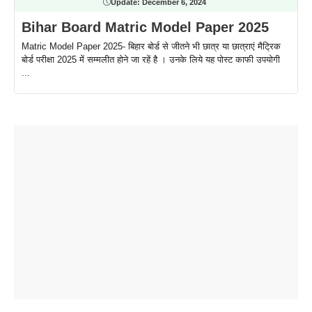
Update:
December 6, 2024
Bihar Board Matric Model Paper 2025
Matric Model Paper 2025- बिहार बोर्ड से जीतने भी छात्र या छात्राएं मैट्रिक
बोर्ड परीक्षा 2025 में सम्मलीत होने जा रहें है । उनके लिये यह पोस्ट काफी उपयोगी
...
ताजमहल के
बोर्ड परीक्षा
सुबह सुबह
2026 में लंच
1 डॉलर 91
बारे नहीं
देने जा रहे हैं
ब्लैक कॉफी
होने वाले