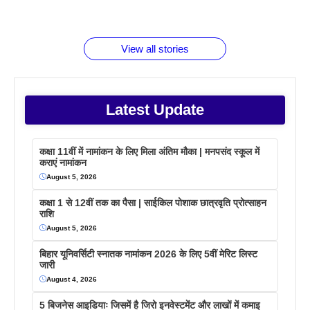
रूपया के
जानते होगें ये
तो ये जरूर
पिने के फायदे
दमदार फोन
बराबर क्या है
फैक्टस
जाने
वजह देखें
View all stories
Latest Update
कक्षा 11वीं में नामांकन के लिए मिला अंतिम मौका | मनपसंद स्कूल में
कराएं नामांकन
August 5, 2026
कक्षा 1 से 12वीं तक का पैसा | साईकिल पोशाक छात्रवृति प्रोत्साहन
राशि
August 5, 2026
बिहार यूनिवर्सिटी स्नातक नामांकन 2026 के लिए 5वीं मेरिट लिस्ट
जारी
August 4, 2026
5 बिजनेस आइडियाः जिसमें है जिरो इनवेस्टमेंट और लाखों में कमाइ