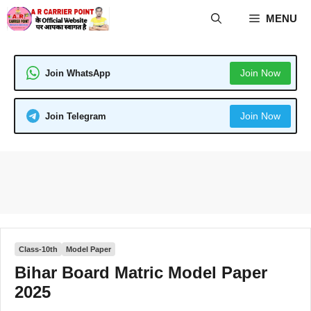
Skip
MENU
to
content
Join Now
Join WhatsApp
Join Now
Join Telegram
Class-10th
Model Paper
Bihar Board Matric Model Paper
2025