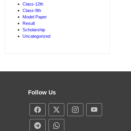
Class-12th
Class-9th
Model Paper
Result
Scholarship
Uncategorized
Follow Us