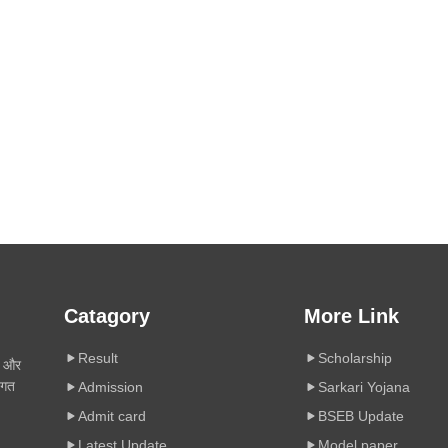
Catagory
More Link
Result
Scholarship
ी और
िगत
Admission
Sarkari Yojana
Admit card
BSEB Update
Latest Update
Model paper