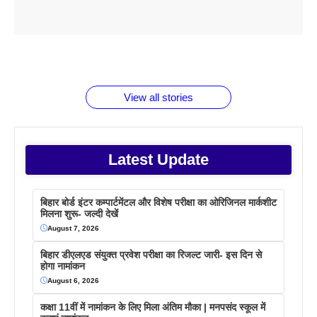
ताजमहल के
बोर्ड परीक्षा
सुबह सुबह
2026 में लंच
1 डॉलर 91
बारे नहीं
देने जा रहे हैं
ब्लैक कॉफी
होने वाले
रूपया के
जानते होगें ये
तो ये जरूर
पिने के फायदे
दमदार फोन
बराबर क्या है
फैक्टस
जाने
वजह देखें
View all stories
Latest Update
बिहार बोर्ड इंटर कम्पार्टमेंटल और विशेष परीक्षा का ओरिजिनल मार्कशीट
मिलना शुरू- जल्दी देखें
August 7, 2026
बिहार डीएलएड संयुक्त प्रवेश परीक्षा का रिजल्ट जारी- इस दिन से
होगा नामांकन
August 6, 2026
कक्षा 11वीं में नामांकन के लिए मिला अंतिम मौका | मनपसंद स्कूल में