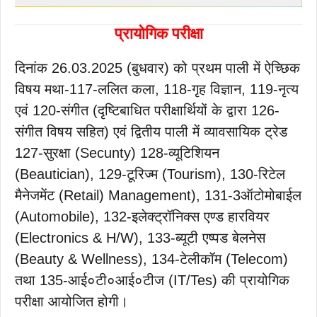
प्रायोगिक परीक्षा
दिनांक 26.03.2025 (बुधवार) को प्रथम पाली में ऐच्छिक
विषय मथा-117-ललित कला, 118-गृह विज्ञान, 119-नृत्य
एवं 120-संगीत (दृष्टिबाधित परीक्षार्थियों के द्वारा 126-
संगीत विषय सहित) एवं द्वितीय पाली में व्यावसायिक ट्रेड
127-सुरक्षा (Secunty) 128-व्यूटिशियन
(Beautician), 129-टूरिज्म (Tourism), 130-रिटेल
मैनेजमेंट (Retail) Management), 131-3ऑटोमोबाईल
(Automobile), 132-इलेक्ट्रॉनिक्स एण्ड हारवियर
(Electronics & H/W), 133-ब्यूटी एष्पड बेलनेस
(Beauty & Wellness), 134-टेलीकॉम (Telecom)
तथा 135-आई०टी०आई०टीज (IT/Tes) की प्रायोगिक
परीक्षा आयोजित होगी।