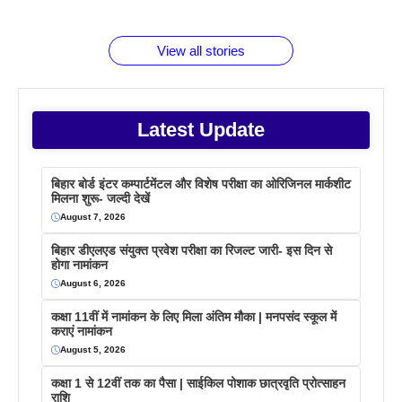
जानते होगें ये
तो ये जरूर
पिने के फायदे
दमदार फोन
बराबर क्या है
फैक्टस
जाने
वजह देखें
View all stories
Latest Update
बिहार बोर्ड इंटर कम्पार्टमेंटल और विशेष परीक्षा का ओरिजिनल मार्कशीट
मिलना शुरू- जल्दी देखें
August 7, 2026
बिहार डीएलएड संयुक्त प्रवेश परीक्षा का रिजल्ट जारी- इस दिन से
होगा नामांकन
August 6, 2026
कक्षा 11वीं में नामांकन के लिए मिला अंतिम मौका | मनपसंद स्कूल में
कराएं नामांकन
August 5, 2026
कक्षा 1 से 12वीं तक का पैसा | साईकिल पोशाक छात्रवृति प्रोत्साहन
राशि